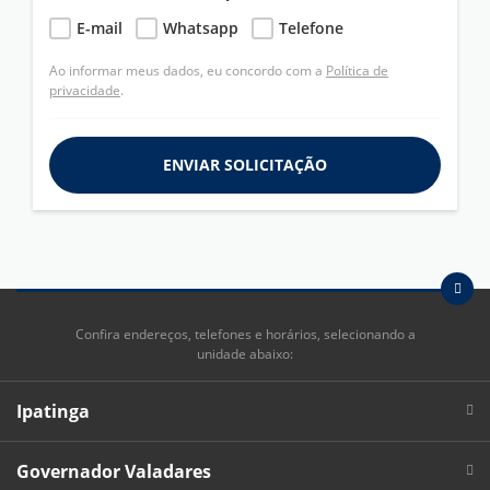
E-mail
Whatsapp
Telefone
Ao informar meus dados, eu concordo com a
Política de
privacidade
.
ENVIAR SOLICITAÇÃO
Confira endereços, telefones e horários, selecionando a
unidade abaixo:
Ipatinga
Governador Valadares