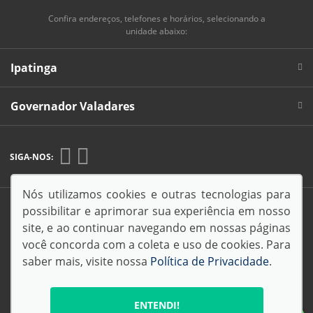
Confira endereços, telefones e horários, selecionando a
unidade abaixo:
Ipatinga
Governador Valadares
SIGA-NOS:
Nós utilizamos cookies e outras tecnologias para
Endereço Matriz:
R. Caetés, 30 - Iguaçu - Ipatinga-MG
possibilitar e aprimorar sua experiência em nosso
site, e ao continuar navegando em nossas páginas
você concorda com a coleta e uso de cookies. Para
saber mais, visite nossa
Política de Privacidade
.
© Copyright 2026
AutoForce - Todos os direitos reservados.
ENTENDI!
Política de privacidade
.